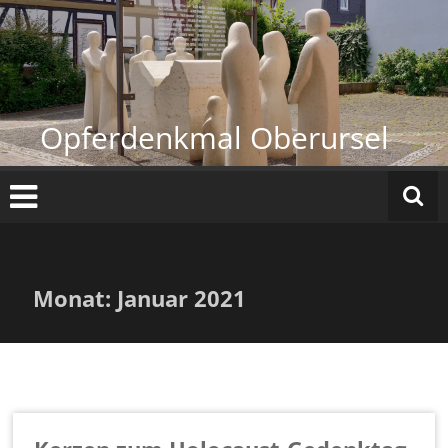
Zum
Inhalt
springen
Opferdenkmal Oberursel
Monat:
Januar 2021