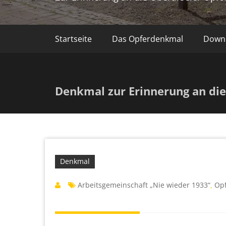
Startseite
Das Opferdenkmal
Down
Denkmal zur Erinnerung an die
Denkmal
Arbeitsgemeinschaft „Nie wieder 1933“
Op
,