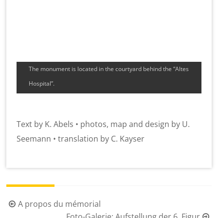
The monument is located in the courtyard behind the “Altes
Hospital”.
Text by K. Abels • photos, map and design by U.
Seemann • translation by C. Kayser
Beitragsnavigation
A propos du mémorial
Foto-Galerie: Aufstellung der 6. Figur