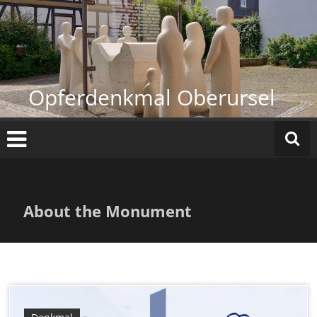
Zum
Inhalt
springen
Opferdenkmal Oberursel
About the Monument